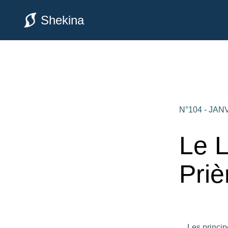
Shekina
N°104 - JAN
Le L
Priè
Les princip