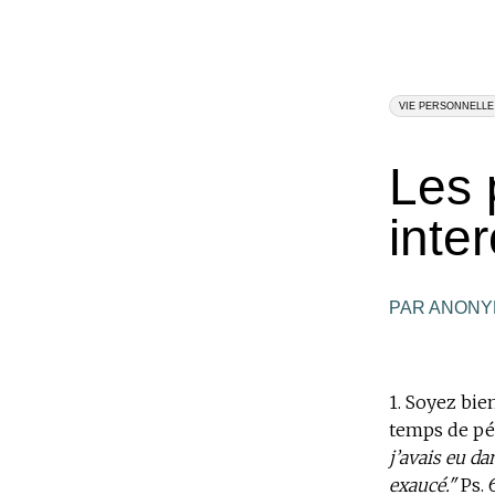
VIE PERSONNELLE
Les 
inte
PAR ANON
1.
Soyez bien
temps de pén
j’avais eu d
exaucé."
Ps. 