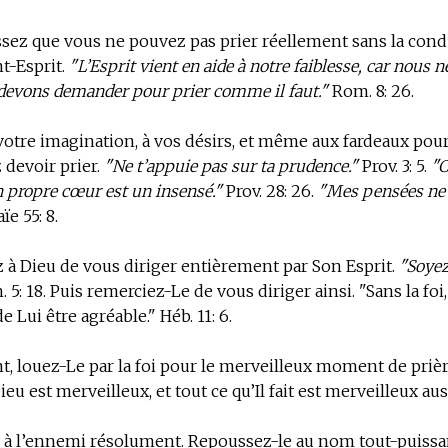
ez que vous ne pouvez pas prier réellement sans la condu
t-Esprit.
"L’Esprit vient en aide à notre faiblesse, car nous 
devons demander pour prier comme il faut."
Rom. 8: 26.
otre imagination, à vos désirs, et même aux fardeaux pour
devoir prier.
"Ne t’appuie pas sur ta prudence."
Prov. 3: 5.
"C
n propre cœur est un insensé."
Prov. 28: 26.
"Mes pensées ne 
ïe 55: 8.
à Dieu de vous diriger entièrement par Son Esprit.
"Soyez
. 5: 18. Puis remerciez-Le de vous diriger ainsi. "Sans la foi, 
 Lui être agréable." Héb. 11: 6.
, louez-Le par la foi pour le merveilleux moment de priè
Dieu est merveilleux, et tout ce qu’Il fait est merveilleux aus
ce à l’ennemi résolument. Repoussez-le au nom tout-puissa