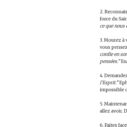
2.
Reconnaiss
force du Sain
ce que nous 
3.
Mourez à v
vous pensez 
confie en so
pensées."
Esa
4.
Demandez 
l’Esprit."
Eph
impossible de
5.
Maintenant
allez avoir. 
6.
Faites fa