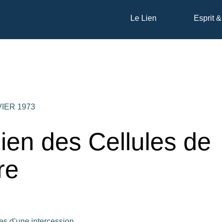
Le Lien
Esprit &
VIER 1973
ien des Cellules de
re
es d’une intercession