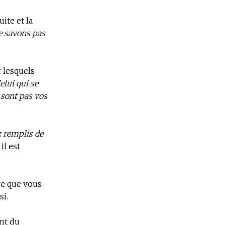
ite et la
ne savons pas
 lesquels
elui qui se
sont pas vos
 remplis de
il est
re que vous
si.
nt du