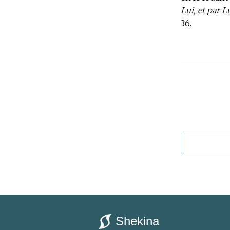
Lui, et par L
36.
Shekina