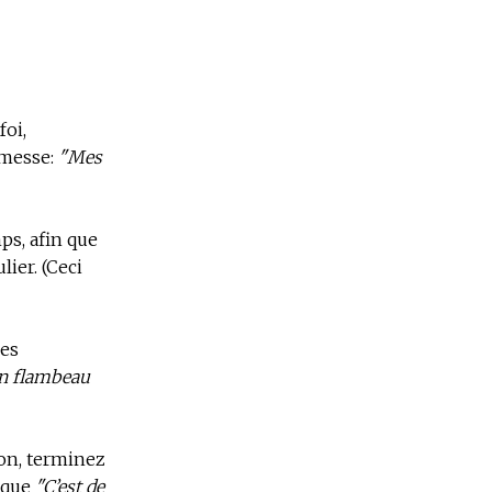
foi,
omesse:
"Mes
mps, afin que
lier. (Ceci
des
un flambeau
ion, terminez
 que
"C’est de