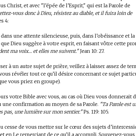
s Christ, et avec "l’épée de l’Esprit," qui est la Parole de
tez-vous donc à Dieu, résistez au diable, et il fuira loin de
s 4:
ans une attente silencieuse, puis, dans l’obéissance et la 
que Dieu suggère à votre esprit, en faisant vôtre cette pr
dent ma voix… et elles me suivent."
Jean 10: 27.
er à un autre sujet de prière, veillez à laisser assez de te
ous révéler tout ce qu’il désire concernant ce sujet particu
que vous priez en groupe).
urs votre Bible avec vous, au cas où Dieu vous donnerait 
u une confirmation au moyen de sa Parole.
"Ta Parole est 
s pas, une lumière sur mon sentier."
Ps. 119: 105.
 cesse de vous mettre sur le cœur des sujets d’intercess
 et en Le remerciant de ce qu’il a accompli. Souvenez-vous