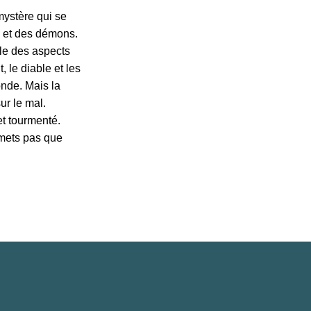
mystère qui se
le et des démons.
èle des aspects
, le diable et les
onde. Mais la
ur le mal.
t tourmenté.
rmets pas que