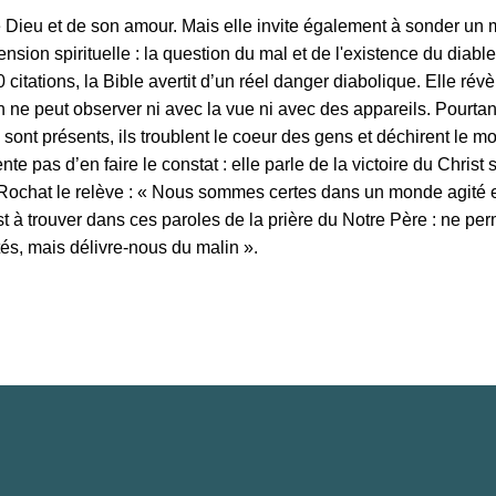
e Dieu et de son amour. Mais elle invite également à sonder un 
nsion spirituelle : la question du mal et de l'existence du diab
citations, la Bible avertit d’un réel danger diabolique. Elle rév
on ne peut observer ni avec la vue ni avec des appareils. Pourtant
sont présents, ils troublent le coeur des gens et déchirent le m
te pas d’en faire le constat : elle parle de la victoire du Christ s
ochat le relève : « Nous sommes certes dans un monde agité e
st à trouver dans ces paroles de la prière du Notre Père : ne pe
és, mais délivre-nous du malin ».