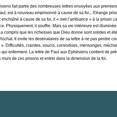
ésiens fait partie des nombreuses lettres envoyées aux premiers
Paul, est à nouveau emprisonné à cause de sa foi... Etrange pri
 enchaîné à cause de sa foi, il « met l’ambiance » à la prison car
ce. Physiquement, il souffre. Mais sa vie intérieure est illuminé
 a compris que les richesses que Dieu donne sont solides et éte
chat. Il invite les destinataires de sa lettre à ne pas perdre c
on ». Difficultés, craintes, soucis, convoitises, mensonges, mécha
s qui enferment. La lettre de Paul aux Ephésiens contient de pré
s murs de ces prisons et entrer dans la dimension de la foi.