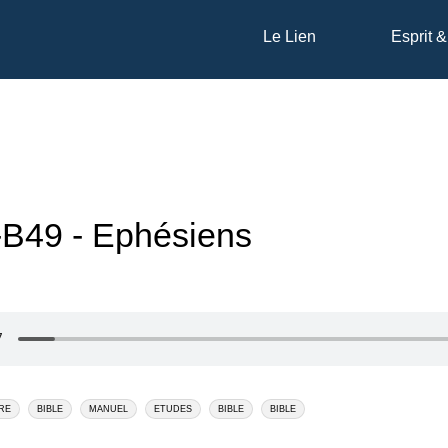
Le Lien
Esprit &
B49 - Ephésiens
RE
BIBLE
MANUEL
ETUDES
BIBLE
BIBLE