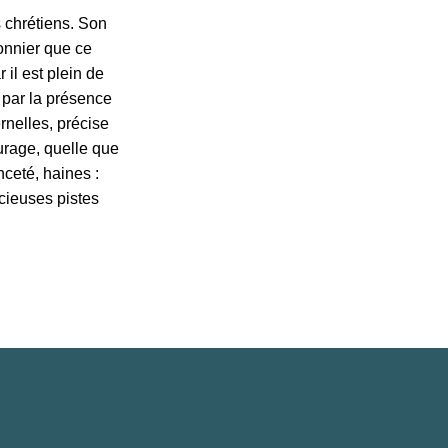
 chrétiens. Son
sonnier que ce
 il est plein de
e par la présence
rnelles, précise
ourage, quelle que
nceté, haines :
cieuses pistes