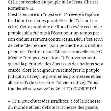
C) La conversion du peuple juif à Jésus-Christ :
Romains 9-11.
C'est là encore un "mystère"
14
révélé à l'apôtre
Paul (dont certaines prophéties de l’AT sont un
écho). Cette prophétie de Rom.11 révèle ceci : si le
peuple juif a été mis à l’écart pour un temps par
son endurcissement contre Jésus, Dieu s’est servi
de cette ”déchéance” pour permettre aux nations
païennes d’entrer dans l’Alliance nouvelle en J.-C.
(c’est le ”temps des nations”). Et inversement,
quand la plénitude des élus issus des nations sera
entrée, alors le Seigneur va réintégrer le peuple
juif qui avait reçu le premier les promesses et les
alliances
15
(le frère aîné, l’olivier cultivé). ”Ainsi
tout Israël sera sauvé” (v. 26 et 12). GLORIEUX !
« Or si leur chute (des Israélites) a été la richesse
du monde et leur défaite la richesse des païens,