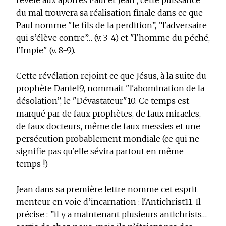
révélé aux apôtres Paul et Jean ; cette puissance
du mal trouvera sa réalisation finale dans ce que
Paul nomme "le fils de la perdition”, ”l'adversaire
qui s’élève contre”… (v. 3-4) et "l'homme du péché,
l'Impie" (v. 8-9).
Cette révélation rejoint ce que Jésus, à la suite du
prophète Daniel
9
, nommait "l'abomination de la
désolation”, le "Dévastateur"
10
. Ce temps est
marqué par de faux prophètes, de faux miracles,
de faux docteurs, même de faux messies et une
persécution probablement mondiale (ce qui ne
signifie pas qu'elle sévira partout en même
temps !)
Jean dans sa première lettre nomme cet esprit
menteur en voie d’incarnation : l'Antichrist
11
. Il
précise : ”il y a maintenant plusieurs antichrists…