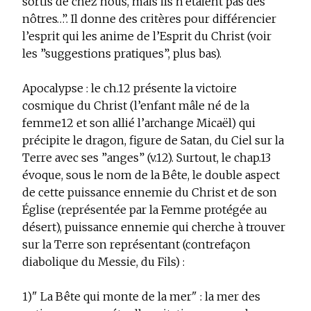
sortis de chez nous, mais ils n’étaient pas des
nôtres…”. Il donne des critères pour différencier
l’esprit qui les anime de l’Esprit du Christ (voir
les ”suggestions pratiques”, plus bas).
Apocalypse : le ch.12 présente la victoire
cosmique du Christ (l’enfant mâle né de la
femme
12
et son allié l’archange Micaël) qui
précipite le dragon, figure de Satan, du Ciel sur la
Terre avec ses ”anges” (v.12). Surtout, le chap.13
évoque, sous le nom de la Bête, le double aspect
de cette puissance ennemie du Christ et de son
Église (représentée par la Femme protégée au
désert), puissance ennemie qui cherche à trouver
sur la Terre son représentant (contrefaçon
diabolique du Messie, du Fils) :
1)" La Bête qui monte de la mer" :
la mer des