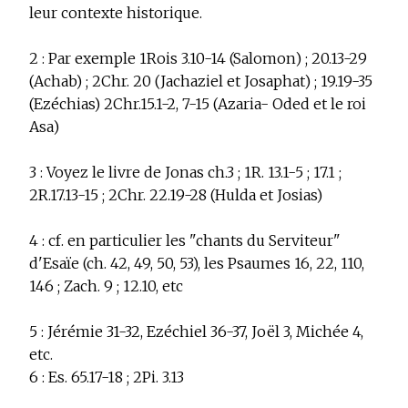
leur contexte historique.
2 :
Par exemple 1Rois 3.10-14 (Salomon) ; 20.13-29
(Achab) ; 2Chr. 20 (Jachaziel et Josaphat) ; 19.19-35
(Ezéchias) 2Chr.15.1-2, 7-15 (Azaria- Oded et le roi
Asa)
3 :
Voyez le livre de Jonas ch.3 ; 1R. 13.1-5 ; 17.1 ;
2R.17.13-15 ; 2Chr. 22.19-28 (Hulda et Josias)
4 :
cf. en particulier les "chants du Serviteur"
d'Esaïe (ch. 42, 49, 50, 53), les Psaumes 16, 22, 110,
146 ; Zach. 9 ; 12.10, etc
5 :
Jérémie 31-32, Ezéchiel 36-37, Joël 3, Michée 4,
etc.
6 :
Es. 65.17-18 ; 2Pi. 3.13